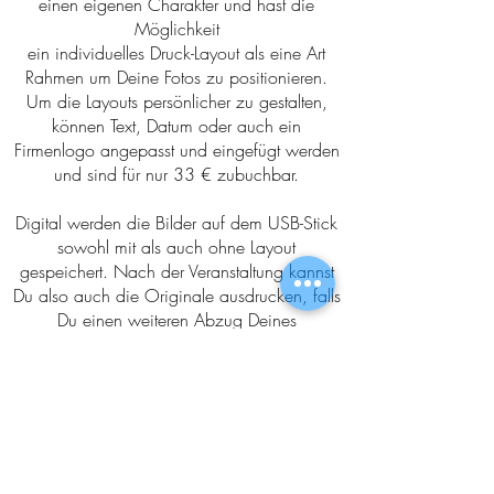
einen eigenen Charakter und
hast die
Möglichkeit
ein individuelles Druck-Layout als eine Art
Rahmen um Deine Fotos zu positionieren.
Um die
Layouts persönlicher zu gestalten,
können Text, Datum oder auch ein
Firmenlogo angepasst und eingefügt werden
und sind für nur 33 € zubuchbar.
Digital werden die Bilder auf dem USB-Stick
sowohl mit als auch ohne Layout
gespeichert. Nach der Veranstaltung kannst
Du also auch die Originale ausdrucken, falls
Du einen weiteren Abzug Deines
Lieblingsbildes ohne den Rahmen wünschst.
Jetzt die Fotobox
hier
mieten.
Zurück zum Hauptmenü